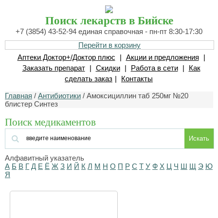
Поиск лекарств в Бийске
+7 (3854) 43-52-94 единая справочная - пн-пт 8:30-17:30
Перейти в корзину
Аптеки Доктор+/Доктор плюс
|
Акции и предложения
|
Заказать препарат
|
Скидки
|
Работа в сети
|
Как
сделать заказ
|
Контакты
Главная
/
Антибиотики
/ Амоксициллин таб 250мг №20
блистер Синтез
Поиск медикаментов
Искать
Алфавитный указатель
А
Б
В
Г
Д
Е
Ё
Ж
З
И
Й
К
Л
М
Н
О
П
Р
С
Т
У
Ф
Х
Ц
Ч
Ш
Щ
Э
Ю
Я