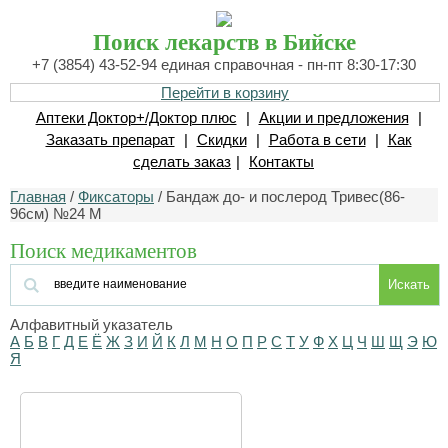
Поиск лекарств в Бийске
+7 (3854) 43-52-94 единая справочная - пн-пт 8:30-17:30
Перейти в корзину
Аптеки Доктор+/Доктор плюс
|
Акции и предложения
|
Заказать препарат
|
Скидки
|
Работа в сети
|
Как
сделать заказ
|
Контакты
Главная
/
Фиксаторы
/ Бандаж до- и послерод Тривес(86-
96см) №24 М
Поиск медикаментов
Искать
Алфавитный указатель
А
Б
В
Г
Д
Е
Ё
Ж
З
И
Й
К
Л
М
Н
О
П
Р
С
Т
У
Ф
Х
Ц
Ч
Ш
Щ
Э
Ю
Я