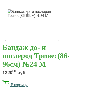
Бандаж до- и
послерод Тривес(86-
96см) №24 М
00
1220
руб.
В корзину