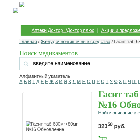
Аптеки Доктор+/Доктор плюс
|
Акции и предлож
Главная
/
Желудочно-кишечные средства
/ Гасит таб 
Поиск медикаментов
Алфавитный указатель
А
Б
В
Г
Д
Е
Ё
Ж
З
И
Й
К
Л
М
Н
О
П
Р
С
Т
У
Ф
Х
Ц
Ч
Ш
Гасит таб
№16 Обно
Найти описание в 
50
323
руб.