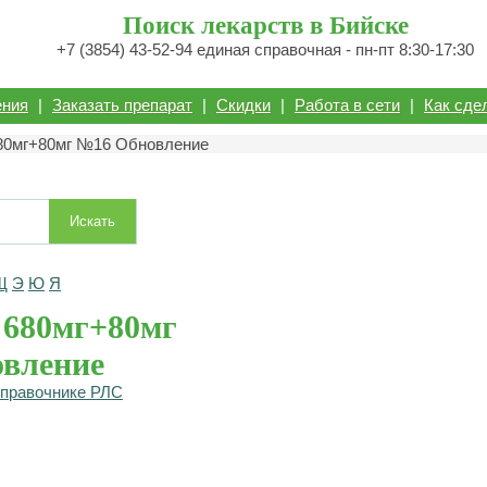
Поиск лекарств в Бийске
+7 (3854) 43-52-94 единая справочная - пн-пт 8:30-17:30
ения
|
Заказать препарат
|
Скидки
|
Работа в сети
|
Как сде
680мг+80мг №16 Обновление
Искать
Щ
Э
Ю
Я
 680мг+80мг
вление
справочнике РЛС