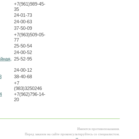
+7(961)989-45-
35
24-01-73
24-00-63
37-50-09
+7(963)509-05-
77
25-50-54
24-00-52
ейная,
25-52-95
24-00-12
3
38-40-68
+7
(983)3250246
4
+7(962)796-14-
20
Имеются противопоказания.
Перед заказом на сайте проконсультируйтесь со специалистом.