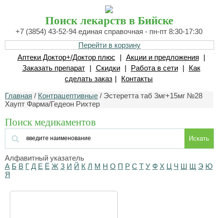
Поиск лекарств в Бийске
+7 (3854) 43-52-94 единая справочная - пн-пт 8:30-17:30
Перейти в корзину
Аптеки Доктор+/Доктор плюс
|
Акции и предложения
|
Заказать препарат
|
Скидки
|
Работа в сети
|
Как
сделать заказ
|
Контакты
Главная
/
Контрацептивные
/ Эстеретта таб 3мг+15мг №28
Хаупт Фарма/Гедеон Рихтер
Поиск медикаментов
Искать
Алфавитный указатель
А
Б
В
Г
Д
Е
Ё
Ж
З
И
Й
К
Л
М
Н
О
П
Р
С
Т
У
Ф
Х
Ц
Ч
Ш
Щ
Э
Ю
Я