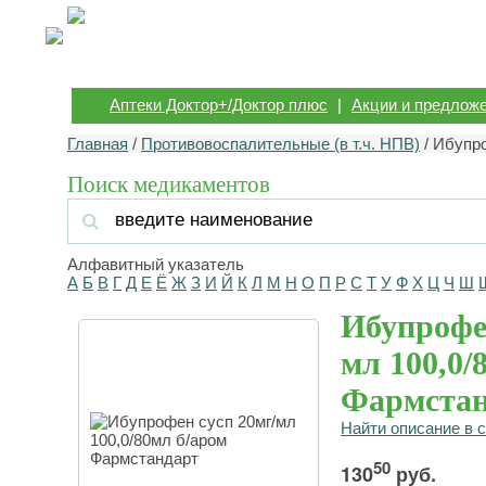
Аптеки Доктор+/Доктор плюс
|
Акции и предлож
Главная
/
Противовоспалительные (в т.ч. НПВ)
/ Ибупр
Поиск медикаментов
Алфавитный указатель
А
Б
В
Г
Д
Е
Ё
Ж
З
И
Й
К
Л
М
Н
О
П
Р
С
Т
У
Ф
Х
Ц
Ч
Ш
Ибупрофен
мл 100,0/
Фармстан
Найти описание в 
50
130
руб.