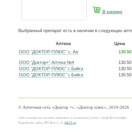
В корзину
Выбранный препарат есть в наличии в следующих апте
Аптека
Цена
ООО "ДОКТОР-ПЛЮС" с. Ая
130.50
ООО "Доктор+" Аптека №4
130.50
ООО "ДОКТОР-ПЛЮС" г. Бийск
130.50
ООО "ДОКТОР-ПЛЮС" г. Бийск
130.50
© Аптечная сеть «Доктор +», «Доктор плюс», 2019-2026
Сайт основан на системе складского и розничного учета «Граф Бестужефф».
Разработка сайта: ИП Безе С. А.
lek22.ru