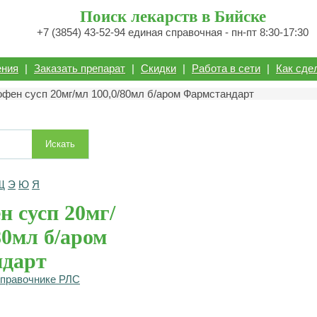
Поиск лекарств в Бийске
+7 (3854) 43-52-94 единая справочная - пн-пт 8:30-17:30
ения
|
Заказать препарат
|
Скидки
|
Работа в сети
|
Как сде
офен сусп 20мг/мл 100,0/80мл б/аром Фармстандарт
Искать
Щ
Э
Ю
Я
 сусп 20мг/
80мл б/аром
дарт
справочнике РЛС