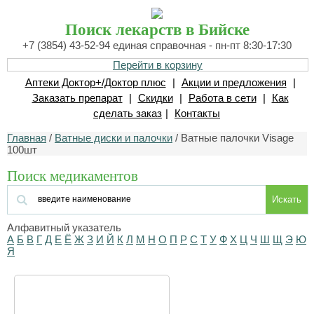
Поиск лекарств в Бийске
+7 (3854) 43-52-94 единая справочная - пн-пт 8:30-17:30
Перейти в корзину
Аптеки Доктор+/Доктор плюс
|
Акции и предложения
|
Заказать препарат
|
Скидки
|
Работа в сети
|
Как
сделать заказ
|
Контакты
Главная
/
Ватные диски и палочки
/ Ватные палочки Visage
100шт
Поиск медикаментов
Искать
Алфавитный указатель
А
Б
В
Г
Д
Е
Ё
Ж
З
И
Й
К
Л
М
Н
О
П
Р
С
Т
У
Ф
Х
Ц
Ч
Ш
Щ
Э
Ю
Я