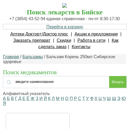
Поиск лекарств в Бийске
+7 (3854) 43-52-94 единая справочная - пн-пт 8:30-17:30
Перейти в корзину
Аптеки Доктор+/Доктор плюс
|
Акции и предложения
|
Заказать препарат
|
Скидки
|
Работа в сети
|
Как
сделать заказ
|
Контакты
Главная
/
Бальзамы
/ Бальзам Корень 250мл Сибирское
здоровье
Поиск медикаментов
Искать
Алфавитный указатель
А
Б
В
Г
Д
Е
Ё
Ж
З
И
Й
К
Л
М
Н
О
П
Р
С
Т
У
Ф
Х
Ц
Ч
Ш
Щ
Э
Ю
Я