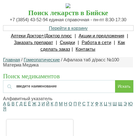
Поиск лекарств в Бийске
+7 (3854) 43-52-94 единая справочная - пн-пт 8:30-17:30
Перейти в корзину
Аптеки Доктор+/Доктор плюс
|
Акции и предложения
|
Заказать препарат
|
Скидки
|
Работа в сети
|
Как
сделать заказ
|
Контакты
Главная
/
Гомеопатические
/ Афалаза таб д/расс №100
Материа Медика
Поиск медикаментов
Искать
Алфавитный указатель
А
Б
В
Г
Д
Е
Ё
Ж
З
И
Й
К
Л
М
Н
О
П
Р
С
Т
У
Ф
Х
Ц
Ч
Ш
Щ
Э
Ю
Я